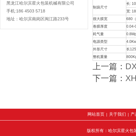
黑龙江哈尔滨星火包装机械有限公司
长: 1
制袋尺寸
手机:186 4503 5718
宽: 18
地址：哈尔滨南岗区闽江路233号
很大膜宽
680
卷膜厚度
0.04-
耗气量
0.8Mp
电源类型
4.0K
外形尺寸
长125
整机重量
800K
上一篇：
D
下一篇：
X
网站首页
关于我们
产
|
|
版权所有：哈尔滨星火包装机械