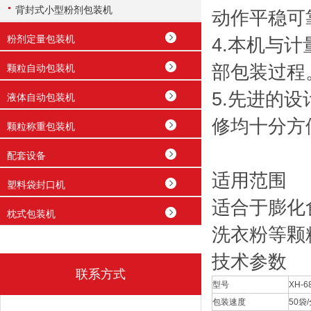
背封式小型粉剂包装机
动作平稳可
粉剂定量包装机
4.本机与
部包装过程
颗粒自动包装机
5.先进的
液体自动包装机
修均十分方
颗粒称重包装机
配套设备
适用范围
塑料袋封口机
适合于膨化
枕式包装机
洗衣粉等颗
技术参数
联系方式
型号
XH-6
包装速度
50袋