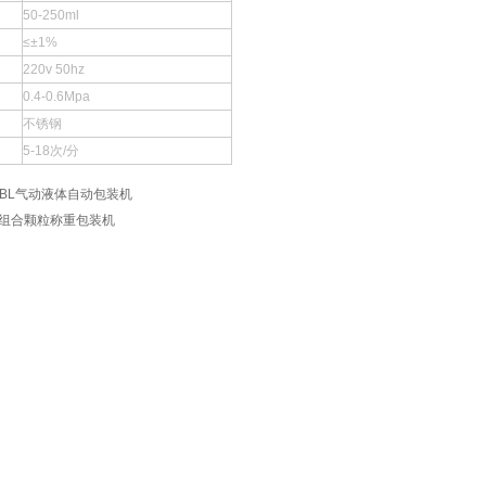
50-250ml
≤±1%
220v 50hz
0.4-0.6Mpa
不锈钢
5-18次/分
-BL气动液体自动包装机
0组合颗粒称重包装机