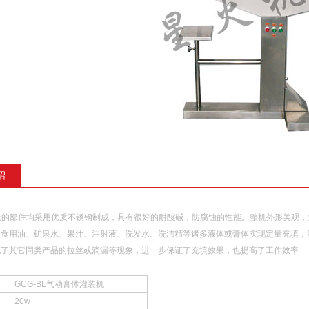
绍
以上的部件均采用优质不锈钢制成，具有很好的耐酸碱，防腐蚀的性能。整机外形美观
、食用油、矿泉水、果汁、注射液、洗发水、洗洁精等诸多液体或膏体实现定量充填，
绝了其它同类产品的拉丝或滴漏等现象，进一步保证了充填效果，也提高了工作效率
GCG-BL气动膏体灌装机
20w