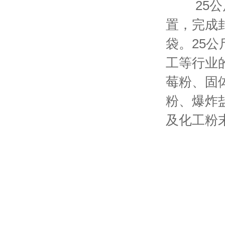
25公斤
置，完成
袋。25
工等行业
莓粉、固
粉、爆炸
及化工粉